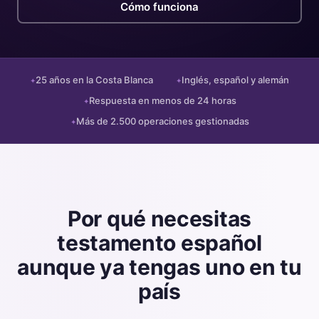
Cómo funciona
25 años en la Costa Blanca
Inglés, español y alemán
✦
✦
Respuesta en menos de 24 horas
✦
Más de 2.500 operaciones gestionadas
✦
Por qué necesitas
testamento español
aunque ya tengas uno en tu
país